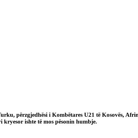
Turku, përzgjedhësi i Kombëtares U21 të Kosovës, Afri
i kryesor ishte të mos pësonin humbje.