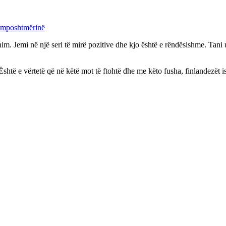
pamposhtmërinë
. Jemi në një seri të mirë pozitive dhe kjo është e rëndësishme. Tani u 
htë e vërtetë që në këtë mot të ftohtë dhe me këto fusha, finlandezët ish