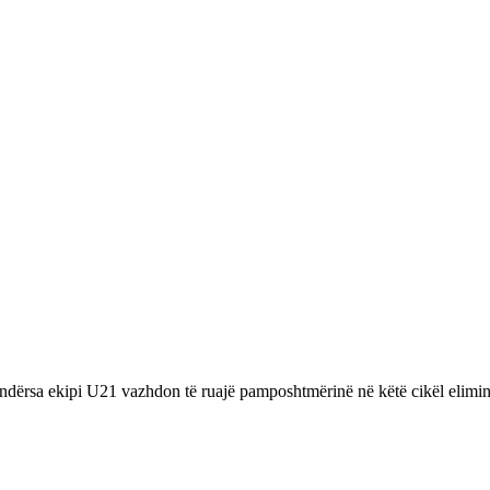
ërsa ekipi U21 vazhdon të ruajë pamposhtmërinë në këtë cikël elimin