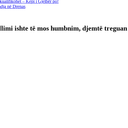
kualifikohet – Kepi i Gjelbër po!
ndja në Drenas
llimi ishte të mos humbnim, djemtë treguan