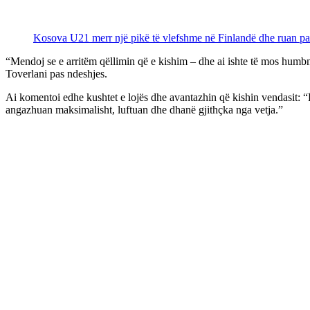
Kosova U21 merr një pikë të vlefshme në Finlandë dhe ruan 
“Mendoj se e arritëm qëllimin që e kishim – dhe ai ishte të mos humbnim
Toverlani pas ndeshjes.
Ai komentoi edhe kushtet e lojës dhe avantazhin që kishin vendasit: “Ës
angazhuan maksimalisht, luftuan dhe dhanë gjithçka nga vetja.”