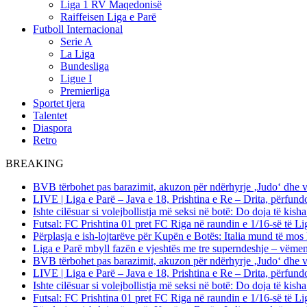
Liga 1 RV Maqedonisë
Raiffeisen Liga e Parë
Futboll Internacional
Serie A
La Liga
Bundesliga
Ligue I
Premierliga
Sportet tjera
Talentet
Diaspora
Retro
BREAKING
BVB tërbohet pas barazimit, akuzon për ndërhyrje ‚Judo‘ dhe 
LIVE | Liga e Parë – Java e 18, Prishtina e Re – Drita, përfund
Ishte cilësuar si volejbollistja më seksi në botë: Do doja të kis
Futsal: FC Prishtina 01 pret FC Riga në raundin e 1/16-së të
Përplasja e ish-lojtarëve për Kupën e Botës: Italia mund të mos 
Liga e Parë mbyll fazën e vjeshtës me tre superndeshje – vëme
BVB tërbohet pas barazimit, akuzon për ndërhyrje ‚Judo‘ dhe 
LIVE | Liga e Parë – Java e 18, Prishtina e Re – Drita, përfund
Ishte cilësuar si volejbollistja më seksi në botë: Do doja të kis
Futsal: FC Prishtina 01 pret FC Riga në raundin e 1/16-së të