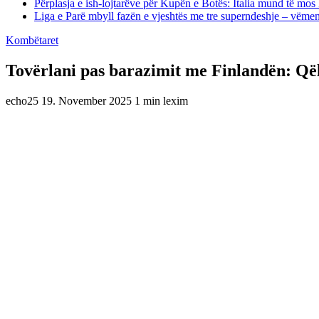
Përplasja e ish-lojtarëve për Kupën e Botës: Italia mund të mos 
Liga e Parë mbyll fazën e vjeshtës me tre superndeshje – vëme
Kombëtaret
Tovërlani pas barazimit me Finlandën: Që
echo25
19. November 2025
1 min lexim