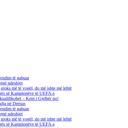
vendim të gabuar
ojnë ndeshjet
ha gjoks më të vogël, do më ishte më lehtë
 Ligës së Kampionëve të UEFA-s
kualifikohet – Kepi i Gjelbër po!
ndja në Drenas
vendim të gabuar
ojnë ndeshjet
ha gjoks më të vogël, do më ishte më lehtë
 Ligës së Kampionëve të UEFA-s