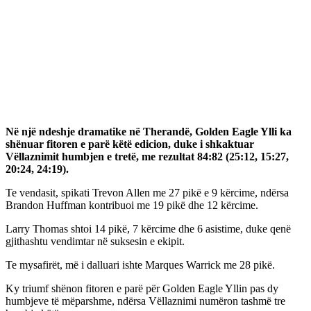
Në një ndeshje dramatike në Therandë, Golden Eagle Ylli ka
shënuar fitoren e parë këtë edicion, duke i shkaktuar
Vëllaznimit humbjen e tretë, me rezultat 84:82 (25:12, 15:27,
20:24, 24:19).
Te vendasit, spikati Trevon Allen me 27 pikë e 9 kërcime, ndërsa
Brandon Huffman kontribuoi me 19 pikë dhe 12 kërcime.
Larry Thomas shtoi 14 pikë, 7 kërcime dhe 6 asistime, duke qenë
gjithashtu vendimtar në suksesin e ekipit.
Te mysafirët, më i dalluari ishte Marques Warrick me 28 pikë.
Ky triumf shënon fitoren e parë për Golden Eagle Yllin pas dy
humbjeve të mëparshme, ndërsa Vëllaznimi numëron tashmë tre