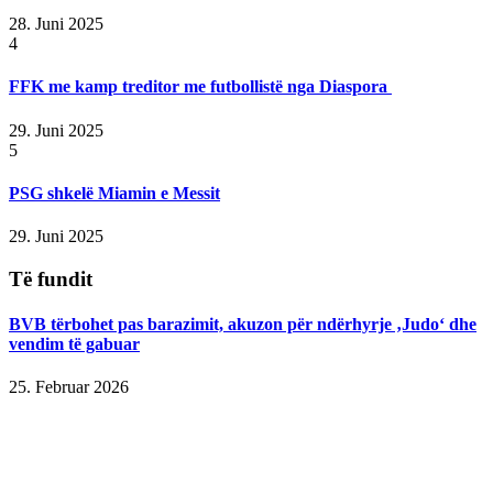
28. Juni 2025
4
FFK me kamp treditor me futbollistë nga Diaspora
29. Juni 2025
5
PSG shkelë Miamin e Messit
29. Juni 2025
Të fundit
BVB tërbohet pas barazimit, akuzon për ndërhyrje ‚Judo‘ dhe
vendim të gabuar
25. Februar 2026