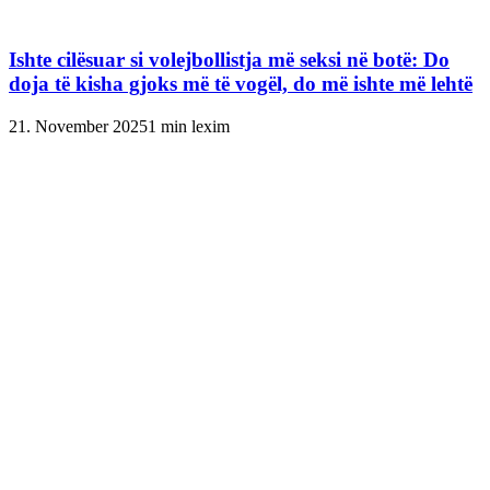
Ishte cilësuar si volejbollistja më seksi në botë: Do
doja të kisha gjoks më të vogël, do më ishte më lehtë
21. November 2025
1 min lexim