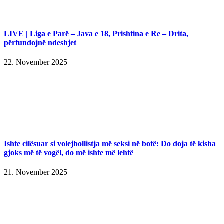
LIVE | Liga e Parë – Java e 18, Prishtina e Re – Drita,
përfundojnë ndeshjet
22. November 2025
Ishte cilësuar si volejbollistja më seksi në botë: Do doja të kisha
gjoks më të vogël, do më ishte më lehtë
21. November 2025