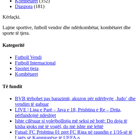
Kombëtaret
(352)
Diaspora
(181)
Kërlaçki
.
Lajme sportive, futboll vendor dhe ndërkombëtar, kombëtaret dhe
sporte të tjera.
Kategoritë
Futboll Vendi
Futboll Internacional
Sportet tjera
Kombëtaret
Të fundit
BVB tërbohet pas barazimit, akuzon për ndërhyrje ‚Judo‘ dhe
vendim të gabuar
LIVE | Liga e Parë – Java e 18, Prishtina e Re – Drita,
përfundojnë ndeshjet
Ishte cilësuar si volejbollistja më seksi në botë: Do doja të
kisha gjoks më të vogël, do më ishte më lehtë
Futsal: FC Prishtina 01 pret FC Riga në raundin e 1/16-së të
Ligës së Kampionëve të UEFA-s