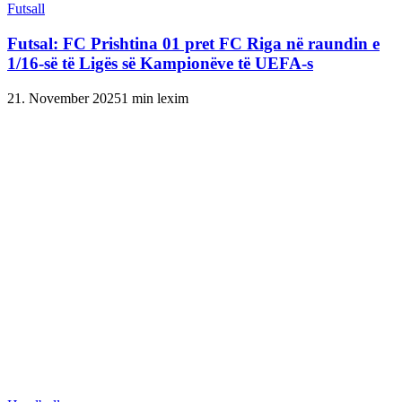
Futsall
Futsal: FC Prishtina 01 pret FC Riga në raundin e
1/16-së të Ligës së Kampionëve të UEFA-s
21. November 2025
1 min lexim