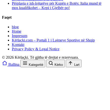
Përplasja e ish-lojtarëve për Kupën e Botës: Italia mund të
mos kualifikohet – Kepi i Gjelbër po!
Faqet
blog
Home
Impresum
Kërlaçki.com – Portali 1 i Lajmeve Sportive në Shqip
Kontakt
Privacy Policy & Legal Notice
© 2026 Kërlaçki. Të gjitha të drejtat e rezervuara.
Ballina
Kategoritë
Kërko
Lart