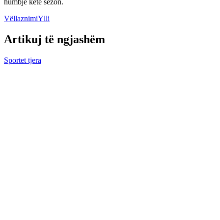
humbje këtë sezon.
Vëllaznimi
Ylli
Artikuj të ngjashëm
Sportet tjera