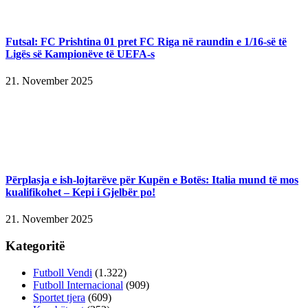
Futsal: FC Prishtina 01 pret FC Riga në raundin e 1/16-së të
Ligës së Kampionëve të UEFA-s
21. November 2025
Përplasja e ish-lojtarëve për Kupën e Botës: Italia mund të mos
kualifikohet – Kepi i Gjelbër po!
21. November 2025
Kategoritë
Futboll Vendi
(1.322)
Futboll Internacional
(909)
Sportet tjera
(609)