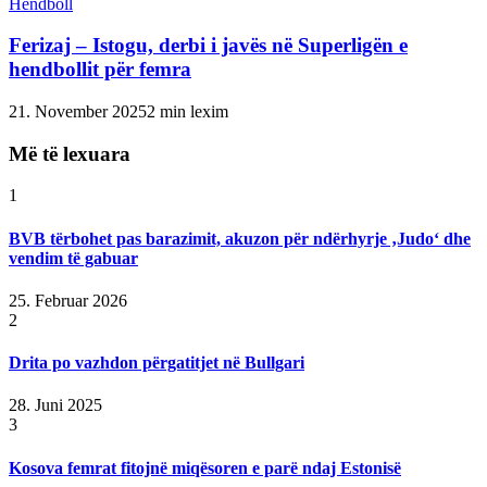
Hendboll
Ferizaj – Istogu, derbi i javës në Superligën e
hendbollit për femra
21. November 2025
2 min lexim
Më të lexuara
1
BVB tërbohet pas barazimit, akuzon për ndërhyrje ‚Judo‘ dhe
vendim të gabuar
25. Februar 2026
2
Drita po vazhdon përgatitjet në Bullgari
28. Juni 2025
3
Kosova femrat fitojnë miqësoren e parë ndaj Estonisë