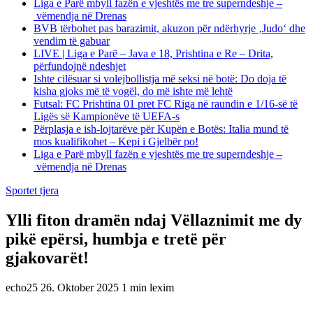
Liga e Parë mbyll fazën e vjeshtës me tre superndeshje –
vëmendja në Drenas
BVB tërbohet pas barazimit, akuzon për ndërhyrje ‚Judo‘ dhe
vendim të gabuar
LIVE | Liga e Parë – Java e 18, Prishtina e Re – Drita,
përfundojnë ndeshjet
Ishte cilësuar si volejbollistja më seksi në botë: Do doja të
kisha gjoks më të vogël, do më ishte më lehtë
Futsal: FC Prishtina 01 pret FC Riga në raundin e 1/16-së të
Ligës së Kampionëve të UEFA-s
Përplasja e ish-lojtarëve për Kupën e Botës: Italia mund të
mos kualifikohet – Kepi i Gjelbër po!
Liga e Parë mbyll fazën e vjeshtës me tre superndeshje –
vëmendja në Drenas
Sportet tjera
Ylli fiton dramën ndaj Vëllaznimit me dy
pikë epërsi, humbja e tretë për
gjakovarët!
echo25
26. Oktober 2025
1 min lexim