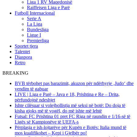
Liga 1 RV Maqedonisë
Raiffeisen Liga e Parë
Futboll Internacional
Serie A
La Liga
Bundesliga
Ligue I
Premierliga
Sportet tjera
Talentet
Diaspora
Retro
BREAKING
BVB tërbohet pas barazimit, akuzon për ndërhyrje ‚Judo‘ dhe
vendim të gabuar
LIVE | Liga e Parë – Java e 18, Prishtina e Re – Drita,
përfundojnë ndeshjet
Ishte cilësuar si volejbollistja më seksi në botë: Do doja të
kisha gjoks më të vogël, do më ishte më lehtë
Futsal: FC Prishtina 01 pret FC Riga në raundin e 1/16-së të
Ligës së Kampionëve të UEFA-s
Përplasja e ish-lojtarëve për Kupën e Botës: Italia mund të
mos kualifikohet – Kepi i Gjelbër po!